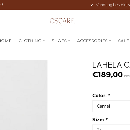
s!
Vandaag besteld, sne
HOME
CLOTHING
SHOES
ACCESSORIES
SALE
LAHELA 
€189,00
Incl
Color:
*
Size:
*