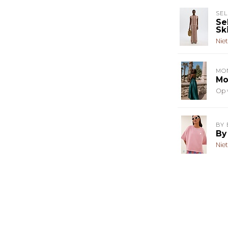
SE
Se
Ski
Nie
MO
Mo
Op 
BY 
By
Nie