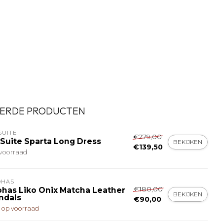
ERDE PRODUCTEN
SUITE
€279,00
 Suite Sparta Long Dress
BEKIJKEN
€139,50
voorraad
OHAS
€180,00
ohas Liko Onix Matcha Leather
BEKIJKEN
ndals
€90,00
t op voorraad