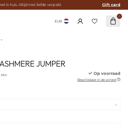
l in huis. Altijd met liefde verpakt.
Gift card
0
EUR
CASHMERE JUMPER
Op voorraad
. btw
Beschikbaar in de winkel