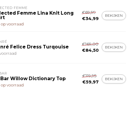
LECTED FEMME
€69,99
lected Femme Lina Knit Long
BEKIJKEN
rt
€34,99
t op voorraad
NRÉ
€169,00
nré Felice Dress Turqouise
BEKIJKEN
€84,50
voorraad
BAR
€119,95
 Bar Willow Dictionary Top
BEKIJKEN
€59,97
t op voorraad