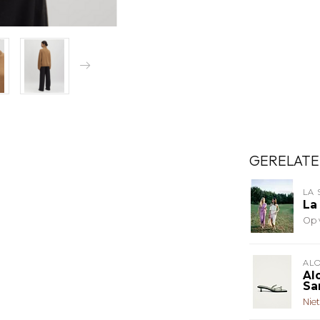
GERELATE
LA 
La
Op 
AL
Al
Sa
Nie