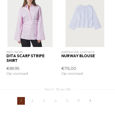
NEO NOIR
AMERICAN VINTAGE
DITA SCARF STRIPE
NURWAY BLOUSE
SHIRT
€69,95
€115,00
Op voorraad
Op voorraad
Toon
1
-
12
van 196
1
2
3
4
5
17