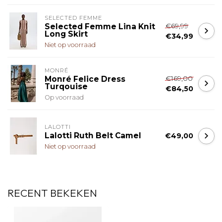
SELECTED FEMME
€69,99
Selected Femme Lina Knit
Long Skirt
€34,99
Niet op voorraad
MONRÉ
€169,00
Monré Felice Dress
Turqouise
€84,50
Op voorraad
LALOTTI
Lalotti Ruth Belt Camel
€49,00
Niet op voorraad
RECENT BEKEKEN