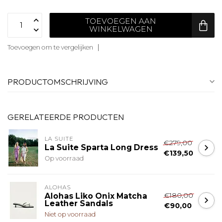
TOEVOEGEN AAN
WINKELWAGEN
Toevoegen om te vergelijken
PRODUCTOMSCHRIJVING
GERELATEERDE PRODUCTEN
LA SUITE
€279,00
La Suite Sparta Long Dress
€139,50
Op voorraad
ALOHAS
€180,00
Alohas Liko Onix Matcha
Leather Sandals
€90,00
Niet op voorraad