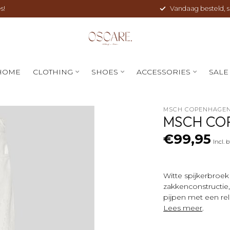
s!
Vandaag besteld, sne
HOME
CLOTHING
SHOES
ACCESSORIES
SALE
MSCH COPENHAGE
MSCH CO
€99,95
Incl. 
Witte spijkerbroek
zakkenconstructie,
pijpen met een rel
Lees meer
.