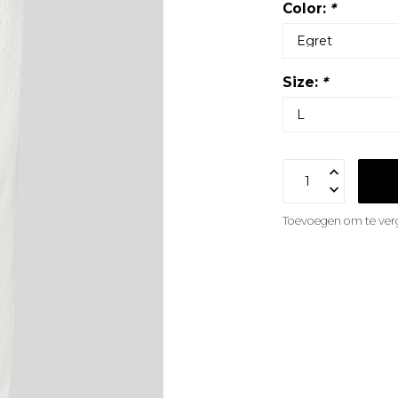
Color:
*
Size:
*
Toevoegen om te verg