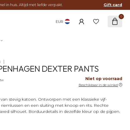
l in huis. Altijd met liefde verpakt.
Gift card
0
EUR
N
PENHAGEN DEXTER PANTS
Niet op voorraad
btw
Beschikbaar in de winkel
 van stevig katoen. Ontworpen met een klassieke vijf-
 riemlussen en een sluiting met knoop en rits. Rechte
axed silhouet. Borduurdetails in dezelfde kleur op de pijpen.