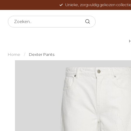
Unieke, zorgvuldig gekozen collectie
Home
/
Dexter Pants