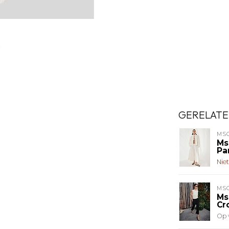
GERELATE
MS
Ms
Pa
Nie
MS
Ms
Cr
Op 