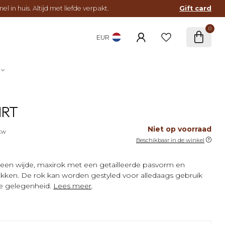
l in huis. Altijd met liefde verpakt.
Gift card
0
EUR
IRT
Niet op voorraad
btw
Beschikbaar in de winkel
s een wijde, maxirok met een getailleerde pasvorm en
kken. De rok kan worden gestyled voor alledaags gebruik
e gelegenheid.
Lees meer
.