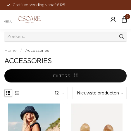
Gratis verzending vanaf €125
0
MENU
Home
/
Accessories
ACCESSORIES
FILTERS