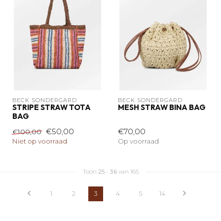
BECK SÖNDERGARD
BECK SÖNDERGARD
STRIPE STRAW TOTA
MESH STRAW BINA BAG
BAG
€50,00
€70,00
€100,00
Niet op voorraad
Op voorraad
Toon
25
-
36
van 165
1
2
3
4
5
14