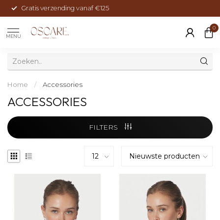
Gratis verzending vanaf €125
0
MENU
Home
/
Accessories
ACCESSORIES
FILTERS