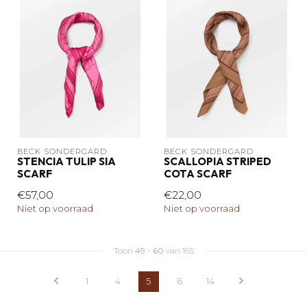
BECK SÖNDERGARD
BECK SÖNDERGARD
STENCIA TULIP SIA
SCALLOPIA STRIPED
SCARF
COTA SCARF
€57,00
€22,00
Niet op voorraad
Niet op voorraad
Toon
49
-
60
van 165
1
4
5
6
14