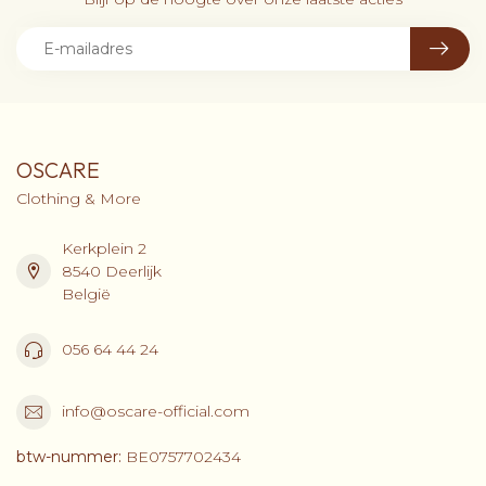
OSCARE
Clothing & More
Kerkplein 2
8540 Deerlijk
België
056 64 44 24
info@oscare-official.com
btw-nummer:
BE0757702434