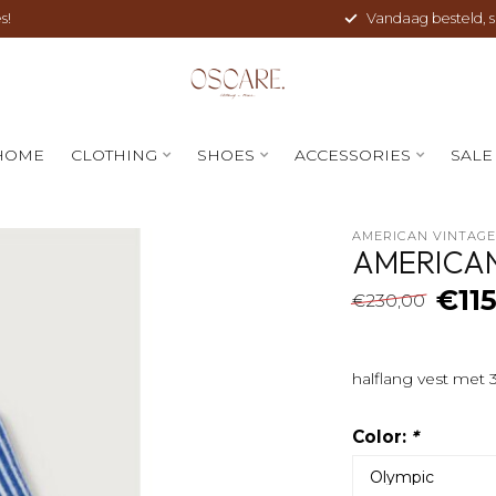
s!
Vandaag besteld, sne
HOME
CLOTHING
SHOES
ACCESSORIES
SALE
AMERICAN VINTAG
AMERICAN
€11
€230,00
halflang vest met
Color:
*