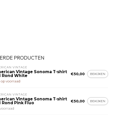
ERDE PRODUCTEN
ERICAN VINTAGE
erican Vintage Sonoma T-shirt
€50,00
BEKIJKEN
l Rond White
t op voorraad
ERICAN VINTAGE
erican Vintage Sonoma T-shirt
€50,00
BEKIJKEN
l Rond Pink Fluo
voorraad