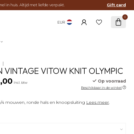
l in huis. Altijd met liefde verpakt.
Gift card
0
EUR
E
 VINTAGE VITOW KNIT OLYMPIC
5,00
Op voorraad
Incl. btw
Beschikbaar in de winkel
 3/4 mouwen, ronde hals en knoopsluiting
Lees meer
.