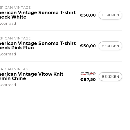
ERICAN VINTAGE
erican Vintage Sonoma T-shirt
€50,00
BEKIJKEN
neck White
voorraad
ERICAN VINTAGE
erican Vintage Sonoma T-shirt
€50,00
BEKIJKEN
neck Pink Fluo
voorraad
ERICAN VINTAGE
€175,00
erican Vintage Vitow Knit
BEKIJKEN
rmin Chine
€87,50
voorraad