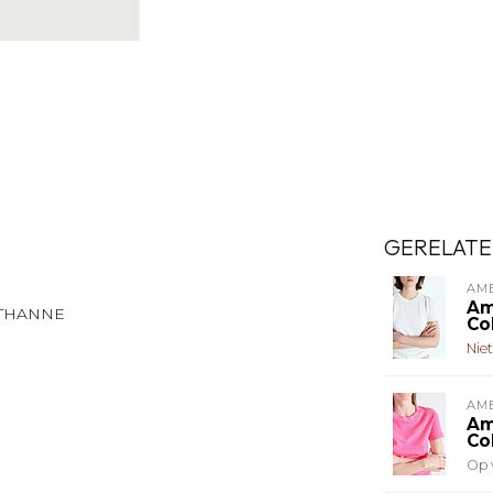
GERELATE
AM
Am
STHANNE
Co
Nie
AM
Am
Co
Op 