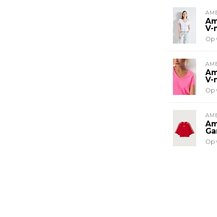
AM
Am
V-
Op 
AM
Am
V-
Op 
AM
Am
Ga
Op 