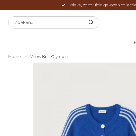
Unieke, zorgvuldig gekozen collectie
Home
/
Vitow Knit Olympic