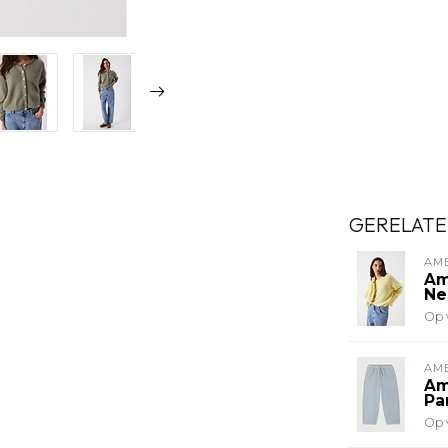
GERELATE
AM
Am
Ne
Op 
AM
Am
Pa
Op 