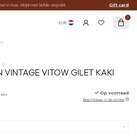
l in huis. Altijd met liefde verpakt.
Gift card
0
EUR
E
 VINTAGE VITOW GILET KAKI
Op voorraad
. btw
Beschikbaar in de winkel