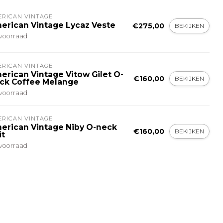
ERICAN VINTAGE
erican Vintage Lycaz Veste
€275,00
BEKIJKEN
voorraad
ERICAN VINTAGE
erican Vintage Vitow Gilet O-
€160,00
BEKIJKEN
ck Coffee Melange
voorraad
ERICAN VINTAGE
erican Vintage Niby O-neck
€160,00
BEKIJKEN
it
voorraad