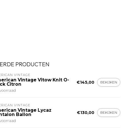
ERDE PRODUCTEN
ERICAN VINTAGE
erican Vintage Vitow Knit O-
€145,00
BEKIJKEN
ck Citron
voorraad
ERICAN VINTAGE
erican Vintage Lycaz
€130,00
BEKIJKEN
ntalon Ballon
voorraad