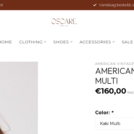
s!
Vandaag besteld, sne
HOME
CLOTHING
SHOES
ACCESSORIES
SALE
AMERICAN VINTAG
AMERICAN
MULTI
€160,00
Incl
Color:
*