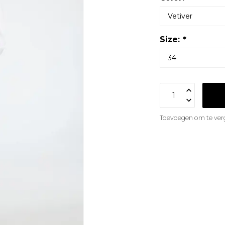
Size:
*
Toevoegen om te verg