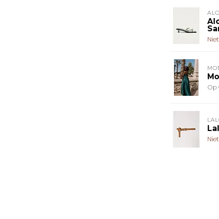
AL
Al
Sa
Nie
MO
Mo
Op 
LAL
La
Nie