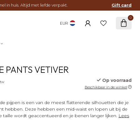
l in huis. Altijd met liefde verpakt.
Gift card
0
EUR
DE PANTS VETIVER
Op voorraad
btw
Beschikbaar in de winkel
e pijpen is een van de meest flatterende silhouetten die je
unt hebben. Deze hebben een mid-waist en lopen uit bij de
 taille wordt geaccentueerd en je benen langer lijken.
Lees