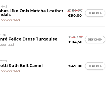
OHAS
€180,00
ohas Liko Onix Matcha Leather
BEKIJKEN
ndals
€90,00
t op voorraad
NRÉ
€169,00
nré Felice Dress Turqouise
BEKIJKEN
€84,50
voorraad
OTTI
lotti Ruth Belt Camel
€49,00
BEKIJKEN
t op voorraad