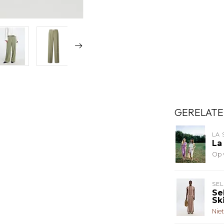
GERELATE
LA 
La
Op 
SE
Se
Ski
Nie