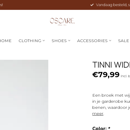
s!
Vandaag besteld, sne
HOME
CLOTHING
SHOES
ACCESSORIES
SALE
TINNI WI
€79,99
Incl. 
Een broek met wijd
in je garderobe k
benen, waardoor je
meer
.
Color:
*