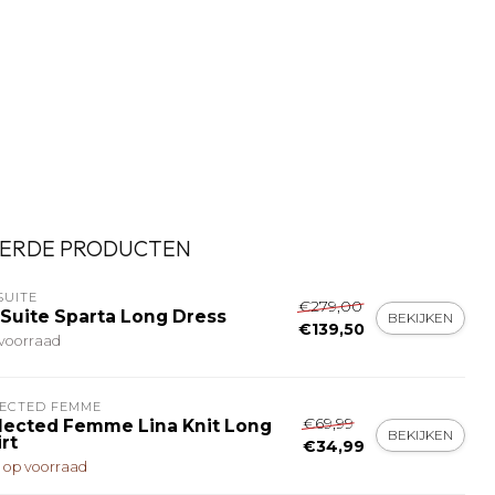
ERDE PRODUCTEN
SUITE
€279,00
 Suite Sparta Long Dress
BEKIJKEN
€139,50
voorraad
LECTED FEMME
€69,99
lected Femme Lina Knit Long
BEKIJKEN
rt
€34,99
t op voorraad