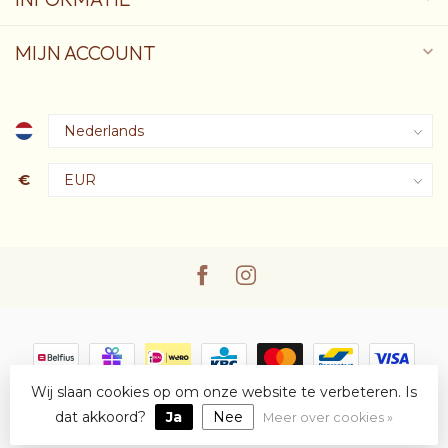
MIJN ACCOUNT
€
Wij slaan cookies op om onze website te verbeteren. Is
© Copyright 2026 Oscare
- Powered by
Lightspeed
-
Lightspeed
design
by
Dyvelopment
dat akkoord?
Ja
Nee
Meer over cookies »