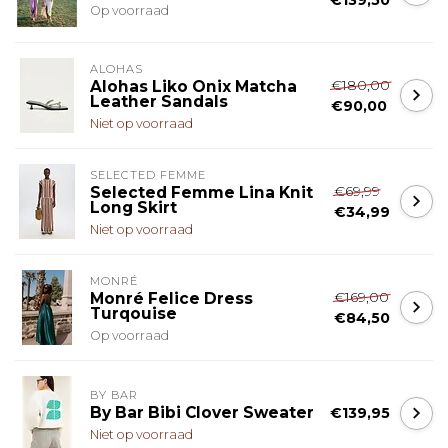
Op voorraad
ALOHAS
€180,00
Alohas Liko Onix Matcha
Leather Sandals
€90,00
Niet op voorraad
SELECTED FEMME
€69,99
Selected Femme Lina Knit
Long Skirt
€34,99
Niet op voorraad
MONRÉ
€169,00
Monré Felice Dress
Turqouise
€84,50
Op voorraad
BY BAR
By Bar Bibi Clover Sweater
€139,95
Niet op voorraad