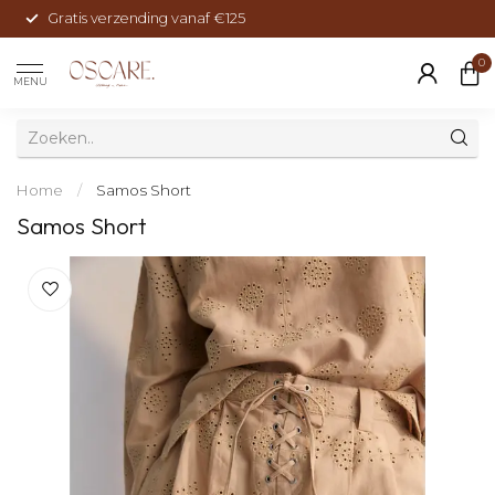
Gratis verzending vanaf €125
0
MENU
Home
/
Samos Short
Samos Short