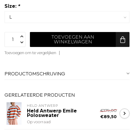
Size:
*
TOEVOEGEN AAN
WINKELWAGEN
Toevoegen om te vergelijken
PRODUCTOMSCHRIJVING
GERELATEERDE PRODUCTEN
HELD ANTWERP
€179,00
Held Antwerp Emile
Polosweater
€89,50
Op voorraad