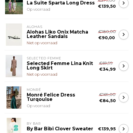
La Suite Sparta Long Dress
€139,50
Op voorraad
ALOHAS
€180,00
Alohas Liko Onix Matcha
Leather Sandals
€90,00
Niet op voorraad
SELECTED FEMME
€69,99
Selected Femme Lina Knit
Long Skirt
€34,99
Niet op voorraad
MONRÉ
€169,00
Monré Felice Dress
Turqouise
€84,50
Op voorraad
BY BAR
By Bar Bibi Clover Sweater
€139,95