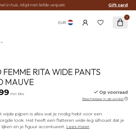
l in huis. Altijd met liefde verpakt.
Gift card
0
EUR
 FEMME RITA WIDE PANTS
D MAUVE
99
Op voorraad
Incl. btw
Beschikbaar in de winkel
wijde pijpen is alles wat je nodig hebt voor een
orgde look. Het heeft een flatteren wide-leg silhouet dat je
lijken en je figuur accentueert.
Lees meer
.