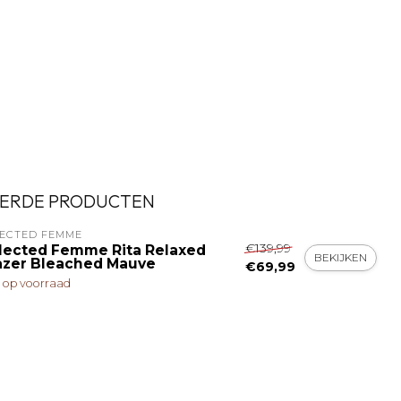
ERDE PRODUCTEN
LECTED FEMME
€139,99
lected Femme Rita Relaxed
BEKIJKEN
azer Bleached Mauve
€69,99
t op voorraad