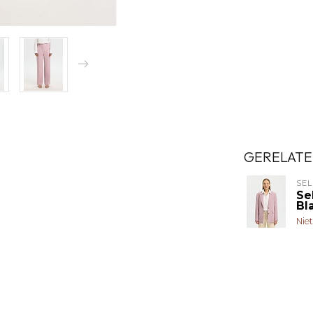
GERELATE
SE
Se
Bl
Nie