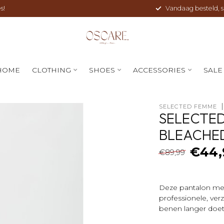
s!
Vandaag besteld, sne
HOME
CLOTHING
SHOES
ACCESSORIES
SALE
SELECTED FEMME
SELECTED
BLEACHE
€44,
€89,99
Deze pantalon met 
professionele, verz
benen langer doet 