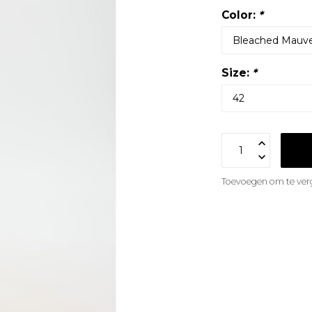
Color:
*
Size:
*
Toevoegen om te verg