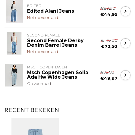
EDITED
€89,90
Edited Alani Jeans
€44,95
Niet op voorraad
SECOND FEMALE
€145,00
Second Female Derby
Denim Barrel Jeans
€72,50
Niet op voorraad
MSCH COPENHAGEN
€99,95
Msch Copenhagen Solia
Ada Hw Wide Jeans
€49,97
Op voorraad
RECENT BEKEKEN