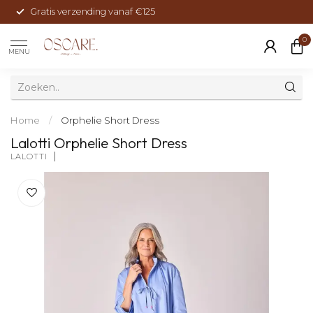
Gratis verzending vanaf €125
0
MENU
Home
/
Orphelie Short Dress
Lalotti Orphelie Short Dress
LALOTTI