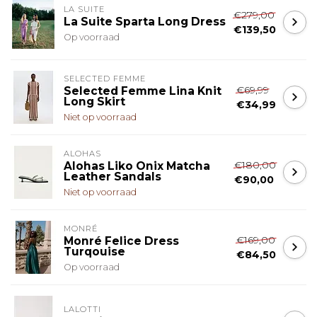
LA SUITE
€279,00
La Suite Sparta Long Dress
€139,50
Op voorraad
SELECTED FEMME
€69,99
Selected Femme Lina Knit
Long Skirt
€34,99
Niet op voorraad
ALOHAS
€180,00
Alohas Liko Onix Matcha
Leather Sandals
€90,00
Niet op voorraad
MONRÉ
€169,00
Monré Felice Dress
Turqouise
€84,50
Op voorraad
LALOTTI