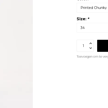
Size:
*
Toevoegen om te verg