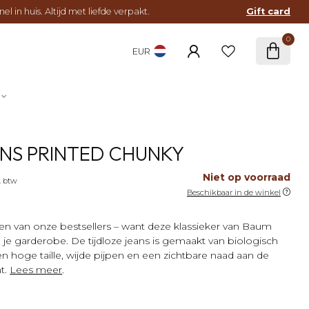
l in huis. Altijd met liefde verpakt.
Gift card
0
EUR
NS PRINTED CHUNKY
Niet op voorraad
. btw
Beschikbaar in de winkel
en van onze bestsellers – want deze klassieker van Baum
 je garderobe. De tijdloze jeans is gemaakt van biologisch
n hoge taille, wijde pijpen en een zichtbare naad aan de
t.
Lees meer
.