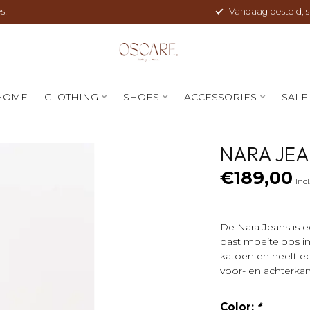
s!
Vandaag besteld, sne
HOME
CLOTHING
SHOES
ACCESSORIES
SALE
NARA JEA
€189,00
Incl
De Nara Jeans is e
past moeiteloos in
katoen en heeft ee
voor- en achterkan
Color:
*