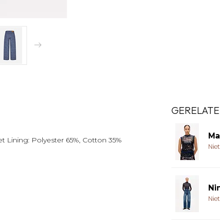
GERELATE
Ma
t Lining: Polyester 65%, Cotton 35%
Nie
Ni
Nie