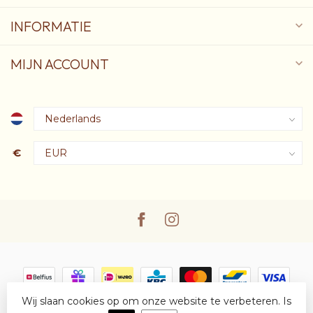
INFORMATIE
MIJN ACCOUNT
€
Wij slaan cookies op om onze website te verbeteren. Is
© Copyright 2026 Oscare
- Powered by
Lightspeed
-
Lightspeed