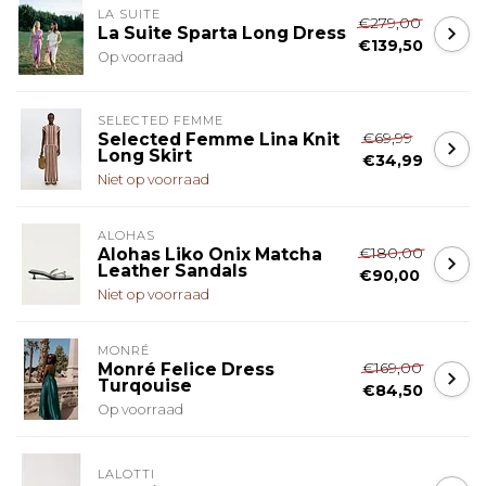
LA SUITE
€279,00
La Suite Sparta Long Dress
€139,50
Op voorraad
SELECTED FEMME
€69,99
Selected Femme Lina Knit
Long Skirt
€34,99
Niet op voorraad
ALOHAS
€180,00
Alohas Liko Onix Matcha
Leather Sandals
€90,00
Niet op voorraad
MONRÉ
€169,00
Monré Felice Dress
Turqouise
€84,50
Op voorraad
LALOTTI