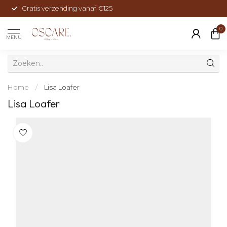
Gratis verzending vanaf €125
0
MENU
Home
/
Lisa Loafer
Lisa Loafer