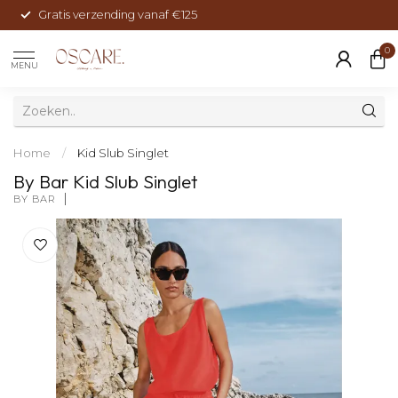
Gratis verzending vanaf €125
0
MENU
Home
/
Kid Slub Singlet
By Bar Kid Slub Singlet
BY BAR