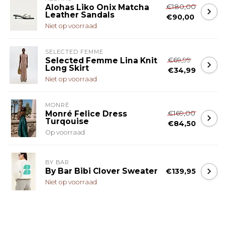
€180,00
Alohas Liko Onix Matcha
Leather Sandals
€90,00
Niet op voorraad
SELECTED FEMME
€69,99
Selected Femme Lina Knit
Long Skirt
€34,99
Niet op voorraad
MONRÉ
€169,00
Monré Felice Dress
Turqouise
€84,50
Op voorraad
BY BAR
By Bar Bibi Clover Sweater
€139,95
Niet op voorraad