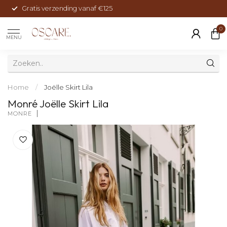
Gratis verzending vanaf €125
0
MENU
Home
/
Joëlle Skirt Lila
Monré Joëlle Skirt Lila
MONRÉ