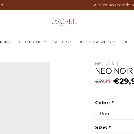
s!
Vandaag besteld, sne
HOME
CLOTHING
SHOES
ACCESSORIES
SALE
NEO NOIR
NEO NOIR
€29,
€59,95
Color:
*
Size:
*