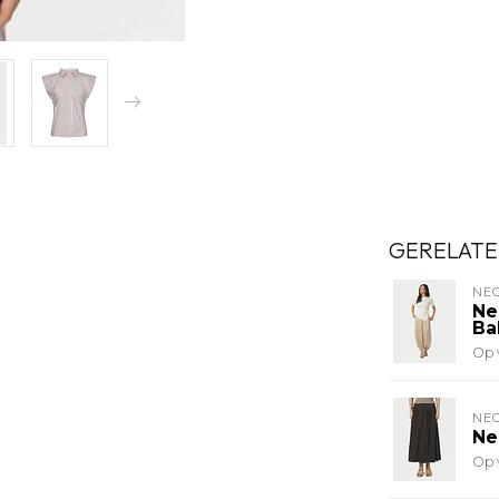
GERELATE
NE
Ne
Ba
Op 
NE
Ne
Op 