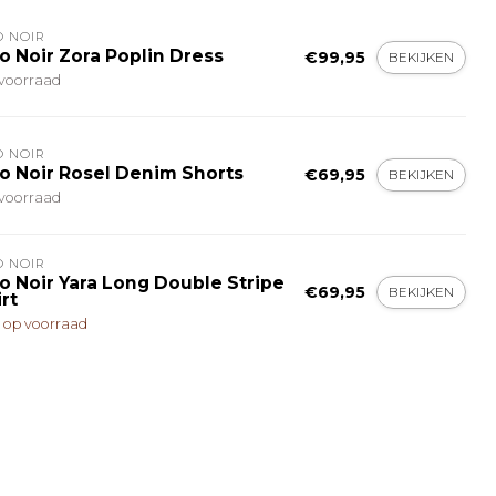
O NOIR
o Noir Zora Poplin Dress
€99,95
BEKIJKEN
voorraad
O NOIR
o Noir Rosel Denim Shorts
€69,95
BEKIJKEN
voorraad
O NOIR
o Noir Yara Long Double Stripe
€69,95
BEKIJKEN
rt
t op voorraad