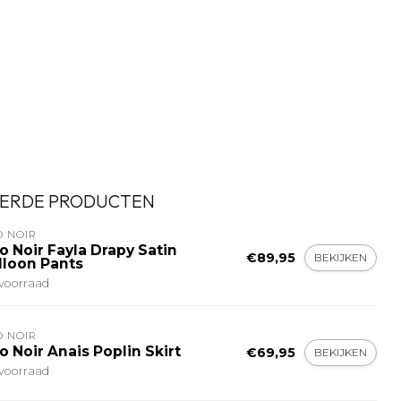
ERDE PRODUCTEN
O NOIR
o Noir Fayla Drapy Satin
€89,95
BEKIJKEN
lloon Pants
voorraad
O NOIR
o Noir Anais Poplin Skirt
€69,95
BEKIJKEN
voorraad