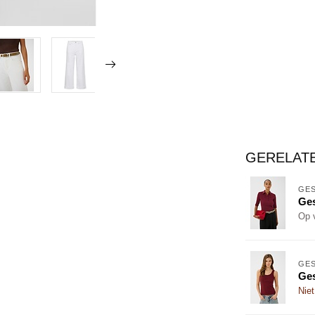
GERELAT
GE
Ges
Op 
GE
Ges
Niet