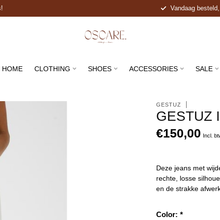
s!
Vandaag besteld, s
HOME
CLOTHING
SHOES
ACCESSORIES
SALE
GESTUZ
GESTUZ 
€150,00
Incl. b
Deze jeans met wijde
rechte, losse silhou
en de strakke afwer
Color:
*