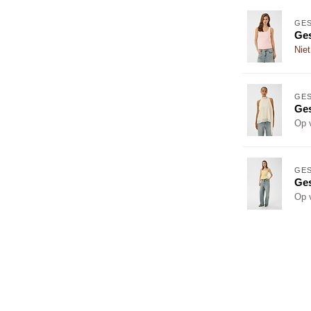
GE
Ges
Niet
GE
Ges
Op 
GE
Ge
Op 