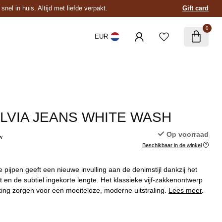
nel in huis. Altijd met liefde verpakt.
Gift card
0
EUR
ILVIA JEANS WHITE WASH
Op voorraad
tw
Beschikbaar in de winkel
 pijpen geeft een nieuwe invulling aan de denimstijl dankzij het
et en de subtiel ingekorte lengte. Het klassieke vijf-zakkenontwerp
king zorgen voor een moeiteloze, moderne uitstraling.
Lees meer
.