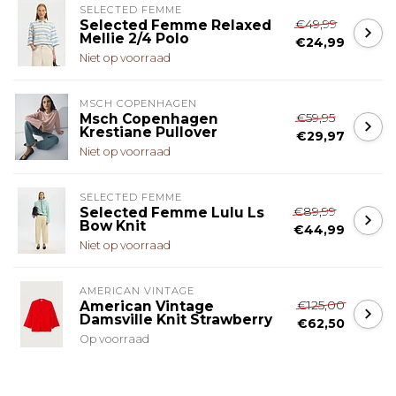
SELECTED FEMME
€49,99
Selected Femme Relaxed
Mellie 2/4 Polo
€24,99
Niet op voorraad
MSCH COPENHAGEN
€59,95
Msch Copenhagen
Krestiane Pullover
€29,97
Niet op voorraad
SELECTED FEMME
€89,99
Selected Femme Lulu Ls
Bow Knit
€44,99
Niet op voorraad
AMERICAN VINTAGE
€125,00
American Vintage
Damsville Knit Strawberry
€62,50
Op voorraad