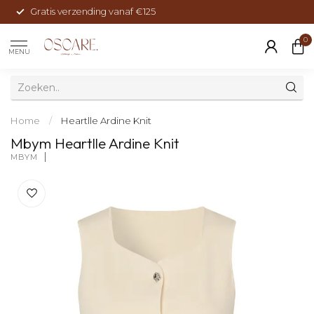
Gratis verzending vanaf €125
0
MENU
Home
/
Heartlle Ardine Knit
Mbym Heartlle Ardine Knit
MBYM