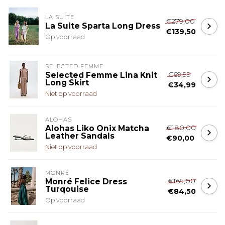
LA SUITE
€279,00
La Suite Sparta Long Dress
€139,50
Op voorraad
SELECTED FEMME
€69,99
Selected Femme Lina Knit
Long Skirt
€34,99
Niet op voorraad
ALOHAS
€180,00
Alohas Liko Onix Matcha
Leather Sandals
€90,00
Niet op voorraad
MONRÉ
€169,00
Monré Felice Dress
Turqouise
€84,50
Op voorraad