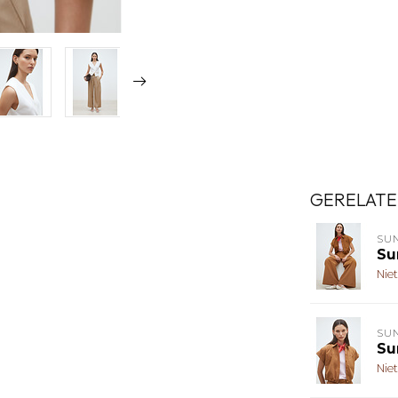
GERELATE
SU
Su
Nie
SU
Su
Nie