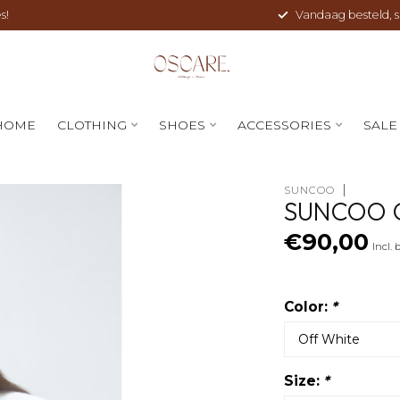
s!
Vandaag besteld, sne
HOME
CLOTHING
SHOES
ACCESSORIES
SALE
SUNCOO
SUNCOO G
€90,00
Incl. 
Color:
*
Size:
*