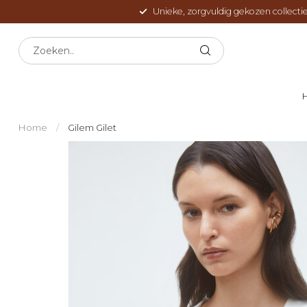
Unieke, zorgvuldig gekozen collectie
Home
/
Gilem Gilet