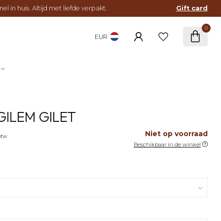
l in huis. Altijd met liefde verpakt.
Gift card
0
EUR
ILEM GILET
Niet op voorraad
btw
Beschikbaar in de winkel