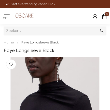
Gratis verzending vanaf €125
0
MENU
Home
/
Faye Longsleeve Black
Faye Longsleeve Black