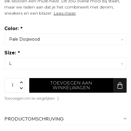
elk seizoen een must-have. Dit zou overal mooi bij staan,
maar we raden aan dat je het combineert met denim,
sneakers en een blazer.
Lees meer
.
Color:
*
Size:
*
TOEVOEGEN AAN
WINKELWAGEN
Toevoegen om te vergelijken
PRODUCTOMSCHRIJVING