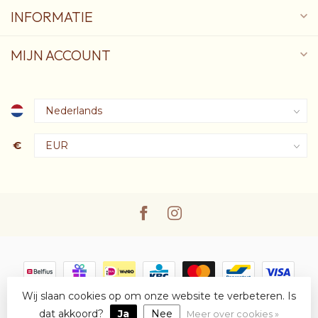
INFORMATIE
MIJN ACCOUNT
€
Wij slaan cookies op om onze website te verbeteren. Is
© Copyright 2026 Oscare
- Powered by
Lightspeed
-
Lightspeed
design
by
Dyvelopment
dat akkoord?
Ja
Nee
Meer over cookies »