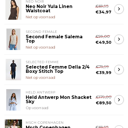
NEO NOIR
€69,95
Neo Noir Yula Linen
Waistcoat
€34,97
Niet op voorraad
SECOND FEMALE
€99,00
Second Female Salema
Top
€49,50
Niet op voorraad
SELECTED FEMME
€79,99
Selected Femme Delia 2/4
Boxy Stitch Top
€39,99
Niet op voorraad
HELD ANTWERP
€179,00
Held Antwerp Mon Shacket
Sky
€89,50
Op voorraad
MSCH COPENHAGEN
€69,95
Msch Copenhagen