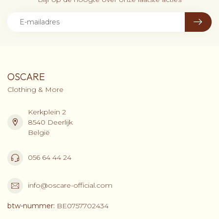
OSCARE
Clothing & More
Kerkplein 2
8540 Deerlijk
België
056 64 44 24
info@oscare-official.com
btw-nummer:
BE0757702434