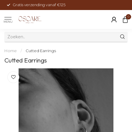
Gratis verzending vanaf €125
0
MENU
Home
/
Cutted Earrings
Cutted Earrings