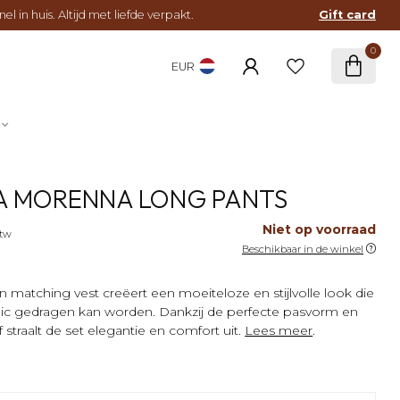
l in huis. Altijd met liefde verpakt.
Gift card
0
EUR
A MORENNA LONG PANTS
Niet op voorraad
btw
Beschikbaar in de winkel
matching vest creëert een moeiteloze en stijlvolle look die
chic gedragen kan worden. Dankzij de perfecte pasvorm en
straalt de set elegantie en comfort uit.
Lees meer
.