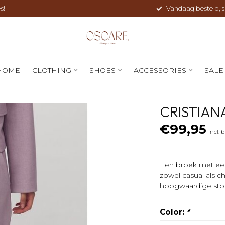
s!
Vandaag besteld, sne
HOME
CLOTHING
SHOES
ACCESSORIES
SALE
CRISTIAN
€99,95
Incl. 
Een broek met een 
zowel casual als 
hoogwaardige stof 
Color:
*