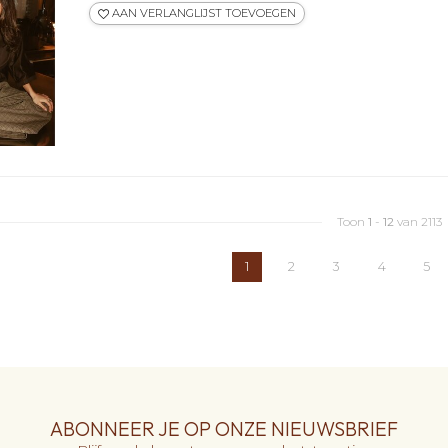
AAN VERLANGLIJST TOEVOEGEN
Toon
1
-
12
van 2113
1
2
3
4
5
ABONNEER JE OP ONZE NIEUWSBRIEF