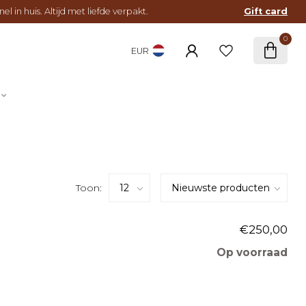
l in huis. Altijd met liefde verpakt.
Gift card
0
EUR
Toon:
€250,00
Op voorraad