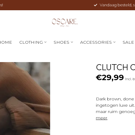
s!
Vandaag besteld, sne
HOME
CLOTHING
SHOES
ACCESSORIES
SALE
CLUTCH 
€29,99
Incl. 
Dark brown, done c
ingetogen luxe uit
maar ruim genoeg v
meer
.