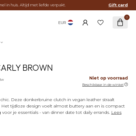
l in huis. Altijd met liefde verpakt.
Gift card
0
EUR
CARLY BROWN
Niet op voorraad
btw
Beschikbaar in de winkel
hic. Deze donkerbruine clutch in vegan leather straalt
. Het tijdloze design voelt almost buttery aan en is compact
oor je essentials - van dinner date tot daily errands.
Lees