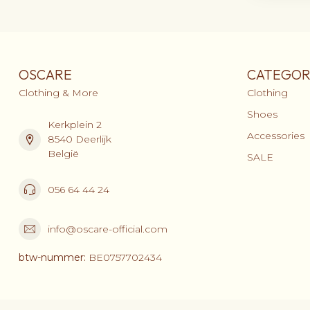
OSCARE
CATEGOR
Clothing & More
Clothing
Shoes
Kerkplein 2
Accessories
8540 Deerlijk
België
SALE
056 64 44 24
info@oscare-official.com
btw-nummer:
BE0757702434