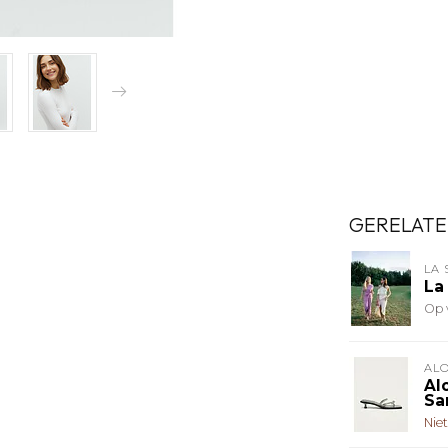
GERELATE
LA 
La
Op 
AL
Al
Sa
Nie