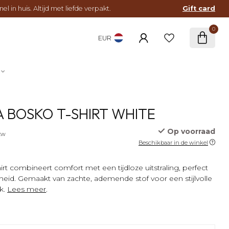
l in huis. Altijd met liefde verpakt.
Gift card
0
EUR
A BOSKO T-SHIRT WHITE
Op voorraad
btw
Beschikbaar in de winkel
irt combineert comfort met een tijdloze uitstraling, perfect
eid. Gemaakt van zachte, ademende stof voor een stijlvolle
k.
Lees meer
.