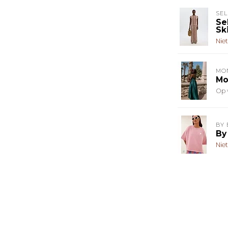
SE
Se
Ski
Nie
MO
Mo
Op 
BY 
By
Nie