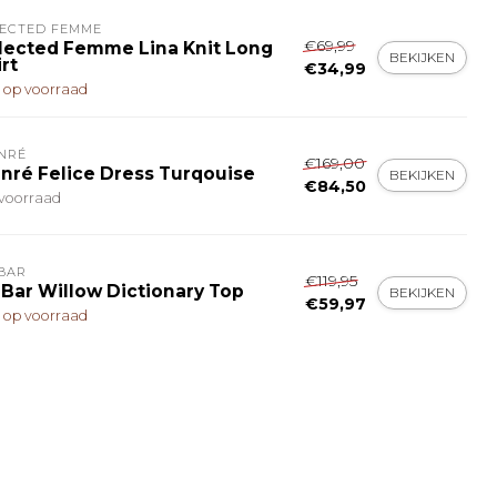
LECTED FEMME
€69,99
lected Femme Lina Knit Long
BEKIJKEN
rt
€34,99
t op voorraad
NRÉ
€169,00
nré Felice Dress Turqouise
BEKIJKEN
€84,50
voorraad
BAR
€119,95
 Bar Willow Dictionary Top
BEKIJKEN
€59,97
t op voorraad