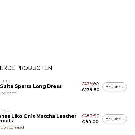
ERDE PRODUCTEN
SUITE
€279,00
 Suite Sparta Long Dress
BEKIJKEN
€139,50
voorraad
OHAS
€180,00
ohas Liko Onix Matcha Leather
BEKIJKEN
ndals
€90,00
t op voorraad