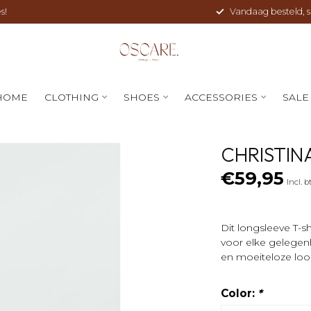
s!
Vandaag besteld, sne
HOME
CLOTHING
SHOES
ACCESSORIES
SALE
CHRISTIN
€59,95
Incl. 
Dit longsleeve T-sh
voor elke gelegenh
en moeiteloze loo
Color:
*