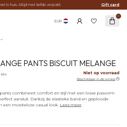
l in huis. Altijd met liefde verpakt.
Gift card
0
EUR
LANGE PANTS BISCUIT MELANGE
Niet op voorraad
. btw
Beschikbaar in de winkel
pants combineert comfort en stijl met een losse pasvorm
 perfect aansluit. Dankzij de elastieke band en geplooide
van een moeiteloze casual look.
Lees meer
.