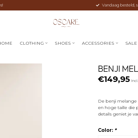
s!
Vandaag besteld, sne
HOME
CLOTHING
SHOES
ACCESSORIES
SALE
BENJI ME
€149,95
Incl
De benji melange 
en hoge taille die
details geniet je 
Color:
*