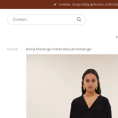
Unieke, zorgvuldig gekozen collectie
Home
/
Benji Melange Pants Biscuit Melange