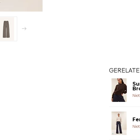
GERELATE
Su
Br
Nie
Fe
Nie