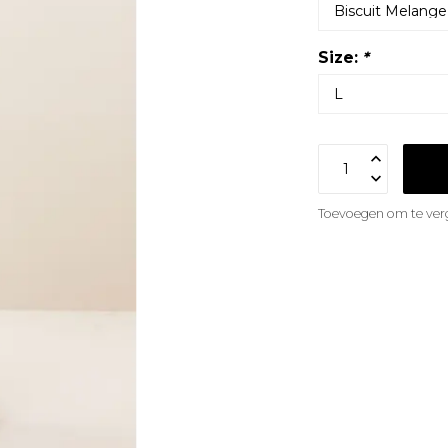
Size:
*
Toevoegen om te verg