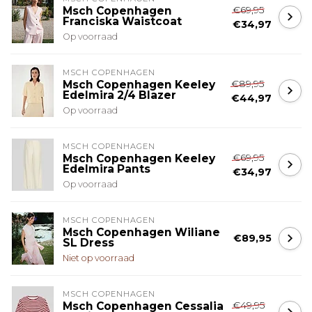
€69,95
Msch Copenhagen
Franciska Waistcoat
€34,97
Op voorraad
MSCH COPENHAGEN
€89,95
Msch Copenhagen Keeley
Edelmira 2/4 Blazer
€44,97
Op voorraad
MSCH COPENHAGEN
€69,95
Msch Copenhagen Keeley
Edelmira Pants
€34,97
Op voorraad
MSCH COPENHAGEN
Msch Copenhagen Wiliane
€89,95
SL Dress
Niet op voorraad
MSCH COPENHAGEN
€49,95
Msch Copenhagen Cessalia