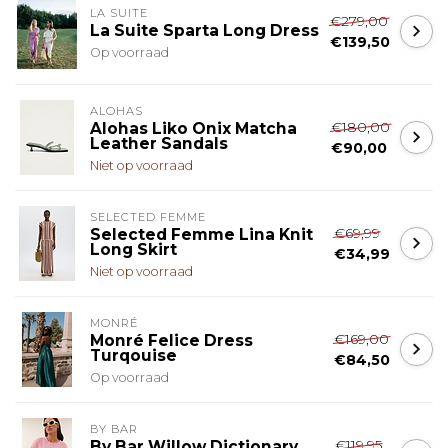
LA SUITE
€279,00
La Suite Sparta Long Dress
€139,50
Op voorraad
ALOHAS
€180,00
Alohas Liko Onix Matcha
Leather Sandals
€90,00
Niet op voorraad
SELECTED FEMME
€69,99
Selected Femme Lina Knit
Long Skirt
€34,99
Niet op voorraad
MONRÉ
€169,00
Monré Felice Dress
Turqouise
€84,50
Op voorraad
BY BAR
€119,95
By Bar Willow Dictionary