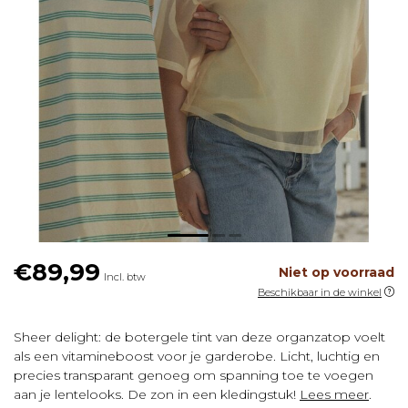
€89,99
Niet op voorraad
Incl. btw
Beschikbaar in de winkel
Sheer delight: de botergele tint van deze organzatop voelt
als een vitamineboost voor je garderobe. Licht, luchtig en
precies transparant genoeg om spanning toe te voegen
aan je lentelooks. De zon in een kledingstuk!
Lees meer
.