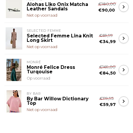
€180,00
Alohas Liko Onix Matcha
Leather Sandals
€90,00
Niet op voorraad
SELECTED FEMME
€69,99
Selected Femme Lina Knit
Long Skirt
€34,99
Niet op voorraad
MONRÉ
€169,00
Monré Felice Dress
Turqouise
€84,50
Op voorraad
BY BAR
€119,95
By Bar Willow Dictionary
Top
€59,97
Niet op voorraad