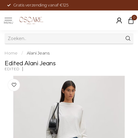
Gratis verzending vanaf €125
0
MENU
Home
/
Alani Jeans
Edited Alani Jeans
EDITED