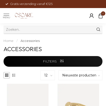
Gratis verzending vanaf €125
0
MENU
Home
/
Accessories
ACCESSORIES
FILTERS