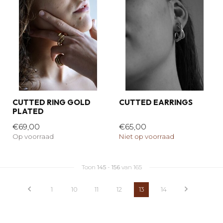
CUTTED RING GOLD
CUTTED EARRINGS
PLATED
€69,00
€65,00
Op voorraad
Niet op voorraad
Toon
145
-
156
van 165
1
10
11
12
13
14