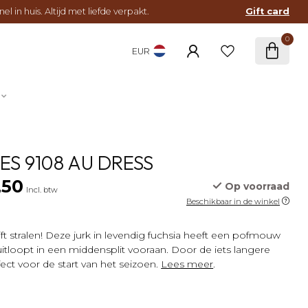
l in huis. Altijd met liefde verpakt.
Gift card
0
EUR
ES 9108 AU DRESS
,50
Op voorraad
Incl. btw
Beschikbaar in de winkel
ijft stralen! Deze jurk in levendig fuchsia heeft een pofmouw
uitloopt in een middensplit vooraan. Door de iets langere
ct voor de start van het seizoen.
Lees meer
.