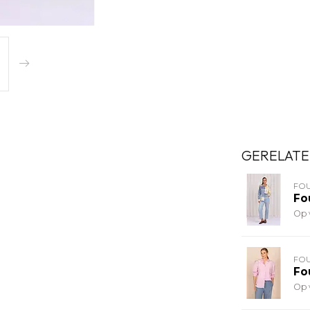
GERELATE
FO
Fo
Op 
FO
Fo
Op 