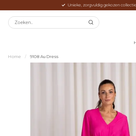
Unieke, zorgvuldig gekozen collectie
Home
/
9108 Au Dress