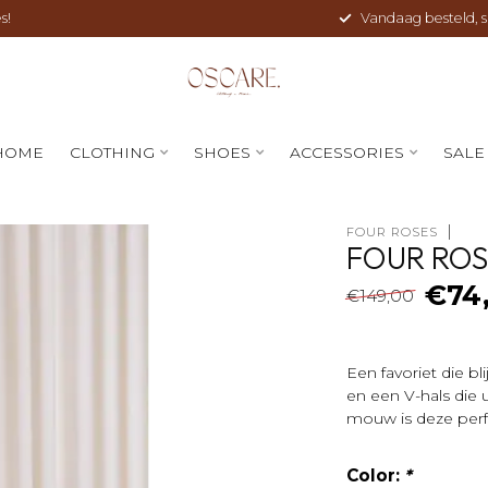
s!
Vandaag besteld, sne
HOME
CLOTHING
SHOES
ACCESSORIES
SALE
FOUR ROSES
FOUR ROS
€74
€149,00
Een favoriet die bl
en een V-hals die 
mouw is deze perfe
Color:
*