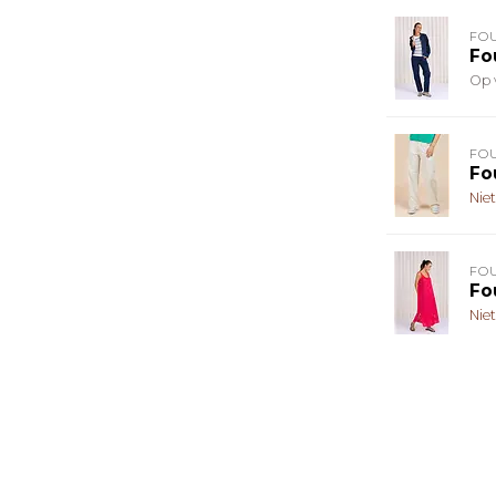
FO
Fo
Op 
FO
Fo
Nie
FO
Fo
Nie