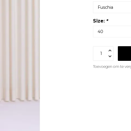
Size:
*
Toevoegen om te verg