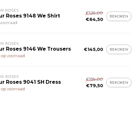
UR ROSES
€129,00
ur Roses 9148 We Shirt
BEKIJKEN
€64,50
voorraad
UR ROSES
ur Roses 9146 We Trousers
€145,00
BEKIJKEN
t op voorraad
UR ROSES
€159,00
ur Roses 9041 SH Dress
BEKIJKEN
€79,50
t op voorraad