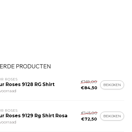
ERDE PRODUCTEN
UR ROSES
€169,00
ur Roses 9128 RG Shirt
BEKIJKEN
€84,50
voorraad
UR ROSES
€145,00
ur Roses 9129 Rg Shirt Rosa
BEKIJKEN
€72,50
voorraad