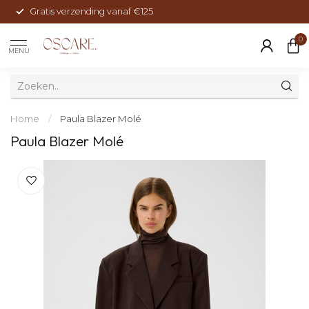
Gratis verzending vanaf €125
0
MENU
Home
/
Paula Blazer Molé
Paula Blazer Molé