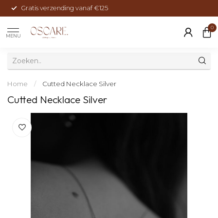
Gratis verzending vanaf €125
0
MENU
Home
/
Cutted Necklace Silver
Cutted Necklace Silver